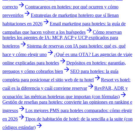
correcto
Contracargos en hoteles: por qué ocurren y cómo
prevenirlos
Estrategias de marketing hotelero que sí llenan
habitaciones en 2026
Email marketing para hoteles: la guía de
campañas que hacen volver a los huéspedes
Cómo reservan
hoteles los agentes de IA: MCP, ACP y UCP explicados para
hoteleros
Sistema de reservas con IA para hoteles: qué es, qué
hace y cómo elegir uno
¿Qué es una OTA? Las agencias de viaje
online explicadas para hoteles
Depósitos en hoteles: garantías,
prepagos y cómo cobrarlos bien
SEO para hoteles: la guía
completa para posicionar el sitio web de tu hotel
Resort vs hotel:
cuál es la diferencia y cuál conviene reservar
RevPAR, ADR y
ocupación: las métricas hoteleras que importan (con fórmulas)
Gestión de reseñas para hoteles: convierte las opiniones en ranking e
ingresos
Los mejores PMS para hoteles comparados: cómo elegir
en 2026
Tipos de habitación de hotel: de la sencilla a la suite (con
códigos estándar)