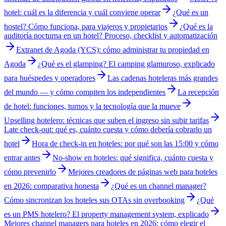
hotel: cuál es la diferencia y cuál conviene operar
¿Qué es un
hostel? Cómo funciona, para viajeros y propietarios
¿Qué es la
auditoría nocturna en un hotel? Proceso, checklist y automatización
Extranet de Agoda (YCS): cómo administrar tu propiedad en
Agoda
¿Qué es el glamping? El camping glamuroso, explicado
para huéspedes y operadores
Las cadenas hoteleras más grandes
del mundo — y cómo compiten los independientes
La recepción
de hotel: funciones, turnos y la tecnología que la mueve
Upselling hotelero: técnicas que suben el ingreso sin subir tarifas
Late check-out: qué es, cuánto cuesta y cómo debería cobrarlo un
hotel
Hora de check-in en hoteles: por qué son las 15:00 y cómo
entrar antes
No-show en hoteles: qué significa, cuánto cuesta y
cómo prevenirlo
Mejores creadores de páginas web para hoteles
en 2026: comparativa honesta
¿Qué es un channel manager?
Cómo sincronizan los hoteles sus OTAs sin overbooking
¿Qué
es un PMS hotelero? El property management system, explicado
Mejores channel managers para hoteles en 2026: cómo elegir el