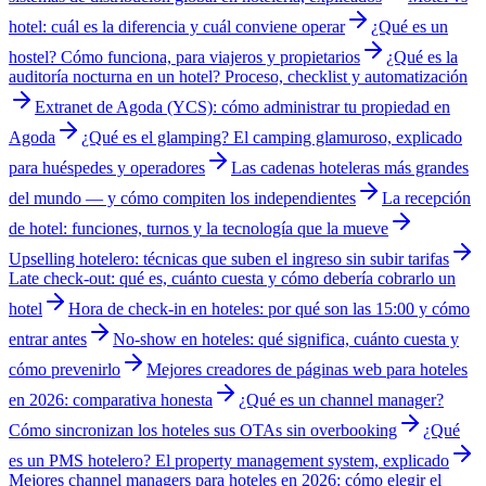
hotel: cuál es la diferencia y cuál conviene operar
¿Qué es un
hostel? Cómo funciona, para viajeros y propietarios
¿Qué es la
auditoría nocturna en un hotel? Proceso, checklist y automatización
Extranet de Agoda (YCS): cómo administrar tu propiedad en
Agoda
¿Qué es el glamping? El camping glamuroso, explicado
para huéspedes y operadores
Las cadenas hoteleras más grandes
del mundo — y cómo compiten los independientes
La recepción
de hotel: funciones, turnos y la tecnología que la mueve
Upselling hotelero: técnicas que suben el ingreso sin subir tarifas
Late check-out: qué es, cuánto cuesta y cómo debería cobrarlo un
hotel
Hora de check-in en hoteles: por qué son las 15:00 y cómo
entrar antes
No-show en hoteles: qué significa, cuánto cuesta y
cómo prevenirlo
Mejores creadores de páginas web para hoteles
en 2026: comparativa honesta
¿Qué es un channel manager?
Cómo sincronizan los hoteles sus OTAs sin overbooking
¿Qué
es un PMS hotelero? El property management system, explicado
Mejores channel managers para hoteles en 2026: cómo elegir el