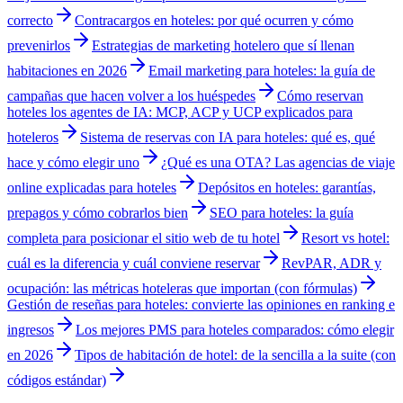
correcto
Contracargos en hoteles: por qué ocurren y cómo
prevenirlos
Estrategias de marketing hotelero que sí llenan
habitaciones en 2026
Email marketing para hoteles: la guía de
campañas que hacen volver a los huéspedes
Cómo reservan
hoteles los agentes de IA: MCP, ACP y UCP explicados para
hoteleros
Sistema de reservas con IA para hoteles: qué es, qué
hace y cómo elegir uno
¿Qué es una OTA? Las agencias de viaje
online explicadas para hoteles
Depósitos en hoteles: garantías,
prepagos y cómo cobrarlos bien
SEO para hoteles: la guía
completa para posicionar el sitio web de tu hotel
Resort vs hotel:
cuál es la diferencia y cuál conviene reservar
RevPAR, ADR y
ocupación: las métricas hoteleras que importan (con fórmulas)
Gestión de reseñas para hoteles: convierte las opiniones en ranking e
ingresos
Los mejores PMS para hoteles comparados: cómo elegir
en 2026
Tipos de habitación de hotel: de la sencilla a la suite (con
códigos estándar)