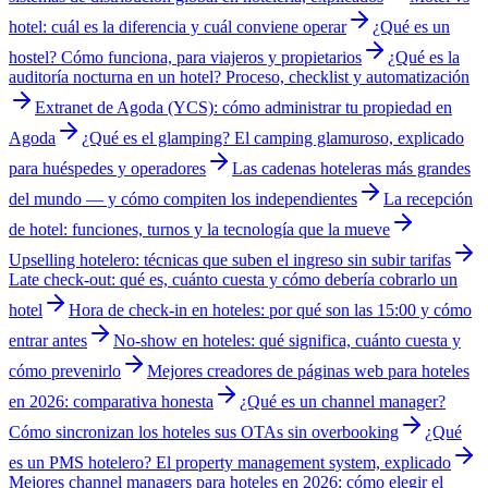
hotel: cuál es la diferencia y cuál conviene operar
¿Qué es un
hostel? Cómo funciona, para viajeros y propietarios
¿Qué es la
auditoría nocturna en un hotel? Proceso, checklist y automatización
Extranet de Agoda (YCS): cómo administrar tu propiedad en
Agoda
¿Qué es el glamping? El camping glamuroso, explicado
para huéspedes y operadores
Las cadenas hoteleras más grandes
del mundo — y cómo compiten los independientes
La recepción
de hotel: funciones, turnos y la tecnología que la mueve
Upselling hotelero: técnicas que suben el ingreso sin subir tarifas
Late check-out: qué es, cuánto cuesta y cómo debería cobrarlo un
hotel
Hora de check-in en hoteles: por qué son las 15:00 y cómo
entrar antes
No-show en hoteles: qué significa, cuánto cuesta y
cómo prevenirlo
Mejores creadores de páginas web para hoteles
en 2026: comparativa honesta
¿Qué es un channel manager?
Cómo sincronizan los hoteles sus OTAs sin overbooking
¿Qué
es un PMS hotelero? El property management system, explicado
Mejores channel managers para hoteles en 2026: cómo elegir el