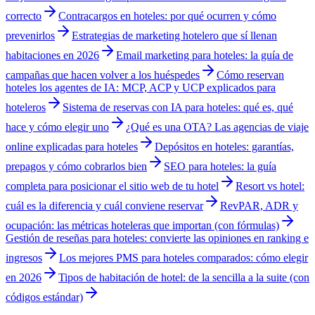
correcto
Contracargos en hoteles: por qué ocurren y cómo
prevenirlos
Estrategias de marketing hotelero que sí llenan
habitaciones en 2026
Email marketing para hoteles: la guía de
campañas que hacen volver a los huéspedes
Cómo reservan
hoteles los agentes de IA: MCP, ACP y UCP explicados para
hoteleros
Sistema de reservas con IA para hoteles: qué es, qué
hace y cómo elegir uno
¿Qué es una OTA? Las agencias de viaje
online explicadas para hoteles
Depósitos en hoteles: garantías,
prepagos y cómo cobrarlos bien
SEO para hoteles: la guía
completa para posicionar el sitio web de tu hotel
Resort vs hotel:
cuál es la diferencia y cuál conviene reservar
RevPAR, ADR y
ocupación: las métricas hoteleras que importan (con fórmulas)
Gestión de reseñas para hoteles: convierte las opiniones en ranking e
ingresos
Los mejores PMS para hoteles comparados: cómo elegir
en 2026
Tipos de habitación de hotel: de la sencilla a la suite (con
códigos estándar)