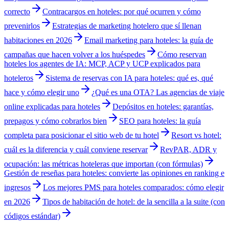
correcto
Contracargos en hoteles: por qué ocurren y cómo
prevenirlos
Estrategias de marketing hotelero que sí llenan
habitaciones en 2026
Email marketing para hoteles: la guía de
campañas que hacen volver a los huéspedes
Cómo reservan
hoteles los agentes de IA: MCP, ACP y UCP explicados para
hoteleros
Sistema de reservas con IA para hoteles: qué es, qué
hace y cómo elegir uno
¿Qué es una OTA? Las agencias de viaje
online explicadas para hoteles
Depósitos en hoteles: garantías,
prepagos y cómo cobrarlos bien
SEO para hoteles: la guía
completa para posicionar el sitio web de tu hotel
Resort vs hotel:
cuál es la diferencia y cuál conviene reservar
RevPAR, ADR y
ocupación: las métricas hoteleras que importan (con fórmulas)
Gestión de reseñas para hoteles: convierte las opiniones en ranking e
ingresos
Los mejores PMS para hoteles comparados: cómo elegir
en 2026
Tipos de habitación de hotel: de la sencilla a la suite (con
códigos estándar)