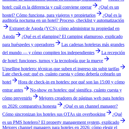
hotel: cuál es la diferencia y cuál conviene operar
¿Qué es un
hostel? Cómo funciona, para viajeros y propietarios
¿Qué es la
auditoría nocturna en un hotel? Proceso, checklist y automatización
Extranet de Agoda (YCS): cómo administrar tu propiedad en
Agoda
¿Qué es el glamping? El camping glamuroso, explicado
para huéspedes y operadores
Las cadenas hoteleras más grandes
del mundo — y cómo compiten los independientes
La recepción
de hotel: funciones, turnos y la tecnología que la mueve
Upselling hotelero: técnicas que suben el ingreso sin subir tarifas
Late check-out: qué es, cuánto cuesta y cómo debería cobrarlo un
hotel
Hora de check-in en hoteles: por qué son las 15:00 y cómo
entrar antes
No-show en hoteles: qué significa, cuánto cuesta y
cómo prevenirlo
Mejores creadores de páginas web para hoteles
en 2026: comparativa honesta
¿Qué es un channel manager?
Cómo sincronizan los hoteles sus OTAs sin overbooking
¿Qué
es un PMS hotelero? El property management system, explicado
Mejores channel managers para hoteles en 2026: cómo elegir el