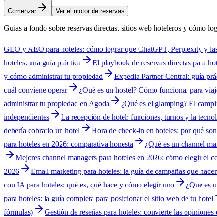
Comenzar
Ver el motor de reservas
Guías a fondo sobre reservas directas, sitios web hoteleros y cómo lo
GEO y AEO para hoteles: cómo lograr que ChatGPT, Perplexity y las 
hoteles: una guía práctica
El playbook de reservas directas para ho
y cómo administrar tu propiedad
Expedia Partner Central: guía prác
cuál conviene operar
¿Qué es un hostel? Cómo funciona, para viaje
administrar tu propiedad en Agoda
¿Qué es el glamping? El campi
independientes
La recepción de hotel: funciones, turnos y la tecn
debería cobrarlo un hotel
Hora de check-in en hoteles: por qué son
para hoteles en 2026: comparativa honesta
¿Qué es un channel ma
Mejores channel managers para hoteles en 2026: cómo elegir el co
2026
Email marketing para hoteles: la guía de campañas que hacen
con IA para hoteles: qué es, qué hace y cómo elegir uno
¿Qué es u
para hoteles: la guía completa para posicionar el sitio web de tu hotel
fórmulas)
Gestión de reseñas para hoteles: convierte las opiniones 