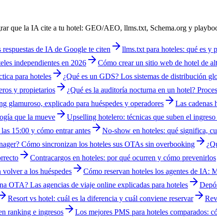
grar que la IA cite a tu hotel: GEO/AEO, llms.txt, Schema.org y playbo
respuestas de IA de Google te citen
llms.txt para hoteles: qué es y 
teles independientes en 2026
Cómo crear un sitio web de hotel de alt
tica para hoteles
¿Qué es un GDS? Los sistemas de distribución glob
ros y propietarios
¿Qué es la auditoría nocturna en un hotel? Proces
ng glamuroso, explicado para huéspedes y operadores
Las cadenas 
ología que la mueve
Upselling hotelero: técnicas que suben el ingreso s
 las 15:00 y cómo entrar antes
No-show en hoteles: qué significa, c
nager? Cómo sincronizan los hoteles sus OTAs sin overbooking
¿Qu
rrecto
Contracargos en hoteles: por qué ocurren y cómo prevenirlos
 volver a los huéspedes
Cómo reservan hoteles los agentes de IA: 
na OTA? Las agencias de viaje online explicadas para hoteles
Depós
Resort vs hotel: cuál es la diferencia y cuál conviene reservar
Rev
en ranking e ingresos
Los mejores PMS para hoteles comparados: c