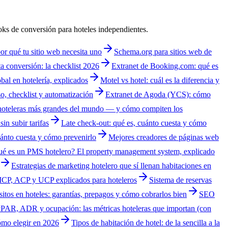
oks de conversión para hoteles independientes.
por qué tu sitio web necesita uno
Schema.org para sitios web de
a conversión: la checklist 2026
Extranet de Booking.com: qué es
al en hotelería, explicados
Motel vs hotel: cuál es la diferencia y
o, checklist y automatización
Extranet de Agoda (YCS): cómo
hoteleras más grandes del mundo — y cómo compiten los
in subir tarifas
Late check-out: qué es, cuánto cuesta y cómo
uánto cuesta y cómo prevenirlo
Mejores creadores de páginas web
é es un PMS hotelero? El property management system, explicado
Estrategias de marketing hotelero que sí llenan habitaciones en
MCP, ACP y UCP explicados para hoteleros
Sistema de reservas
itos en hoteles: garantías, prepagos y cómo cobrarlos bien
SEO
PAR, ADR y ocupación: las métricas hoteleras que importan (con
ómo elegir en 2026
Tipos de habitación de hotel: de la sencilla a la