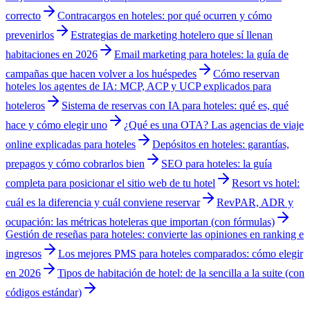
correcto
Contracargos en hoteles: por qué ocurren y cómo
prevenirlos
Estrategias de marketing hotelero que sí llenan
habitaciones en 2026
Email marketing para hoteles: la guía de
campañas que hacen volver a los huéspedes
Cómo reservan
hoteles los agentes de IA: MCP, ACP y UCP explicados para
hoteleros
Sistema de reservas con IA para hoteles: qué es, qué
hace y cómo elegir uno
¿Qué es una OTA? Las agencias de viaje
online explicadas para hoteles
Depósitos en hoteles: garantías,
prepagos y cómo cobrarlos bien
SEO para hoteles: la guía
completa para posicionar el sitio web de tu hotel
Resort vs hotel:
cuál es la diferencia y cuál conviene reservar
RevPAR, ADR y
ocupación: las métricas hoteleras que importan (con fórmulas)
Gestión de reseñas para hoteles: convierte las opiniones en ranking e
ingresos
Los mejores PMS para hoteles comparados: cómo elegir
en 2026
Tipos de habitación de hotel: de la sencilla a la suite (con
códigos estándar)