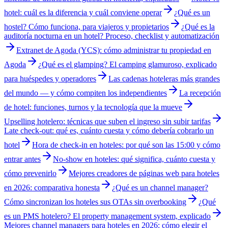
hotel: cuál es la diferencia y cuál conviene operar
¿Qué es un
hostel? Cómo funciona, para viajeros y propietarios
¿Qué es la
auditoría nocturna en un hotel? Proceso, checklist y automatización
Extranet de Agoda (YCS): cómo administrar tu propiedad en
Agoda
¿Qué es el glamping? El camping glamuroso, explicado
para huéspedes y operadores
Las cadenas hoteleras más grandes
del mundo — y cómo compiten los independientes
La recepción
de hotel: funciones, turnos y la tecnología que la mueve
Upselling hotelero: técnicas que suben el ingreso sin subir tarifas
Late check-out: qué es, cuánto cuesta y cómo debería cobrarlo un
hotel
Hora de check-in en hoteles: por qué son las 15:00 y cómo
entrar antes
No-show en hoteles: qué significa, cuánto cuesta y
cómo prevenirlo
Mejores creadores de páginas web para hoteles
en 2026: comparativa honesta
¿Qué es un channel manager?
Cómo sincronizan los hoteles sus OTAs sin overbooking
¿Qué
es un PMS hotelero? El property management system, explicado
Mejores channel managers para hoteles en 2026: cómo elegir el