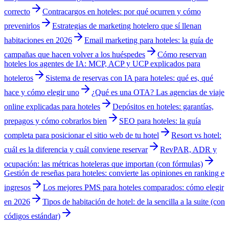
correcto
Contracargos en hoteles: por qué ocurren y cómo
prevenirlos
Estrategias de marketing hotelero que sí llenan
habitaciones en 2026
Email marketing para hoteles: la guía de
campañas que hacen volver a los huéspedes
Cómo reservan
hoteles los agentes de IA: MCP, ACP y UCP explicados para
hoteleros
Sistema de reservas con IA para hoteles: qué es, qué
hace y cómo elegir uno
¿Qué es una OTA? Las agencias de viaje
online explicadas para hoteles
Depósitos en hoteles: garantías,
prepagos y cómo cobrarlos bien
SEO para hoteles: la guía
completa para posicionar el sitio web de tu hotel
Resort vs hotel:
cuál es la diferencia y cuál conviene reservar
RevPAR, ADR y
ocupación: las métricas hoteleras que importan (con fórmulas)
Gestión de reseñas para hoteles: convierte las opiniones en ranking e
ingresos
Los mejores PMS para hoteles comparados: cómo elegir
en 2026
Tipos de habitación de hotel: de la sencilla a la suite (con
códigos estándar)