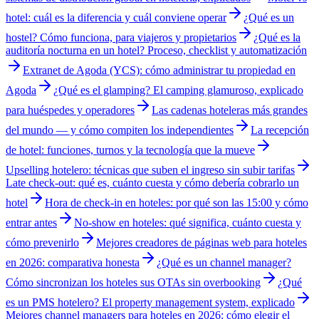
hotel: cuál es la diferencia y cuál conviene operar
¿Qué es un
hostel? Cómo funciona, para viajeros y propietarios
¿Qué es la
auditoría nocturna en un hotel? Proceso, checklist y automatización
Extranet de Agoda (YCS): cómo administrar tu propiedad en
Agoda
¿Qué es el glamping? El camping glamuroso, explicado
para huéspedes y operadores
Las cadenas hoteleras más grandes
del mundo — y cómo compiten los independientes
La recepción
de hotel: funciones, turnos y la tecnología que la mueve
Upselling hotelero: técnicas que suben el ingreso sin subir tarifas
Late check-out: qué es, cuánto cuesta y cómo debería cobrarlo un
hotel
Hora de check-in en hoteles: por qué son las 15:00 y cómo
entrar antes
No-show en hoteles: qué significa, cuánto cuesta y
cómo prevenirlo
Mejores creadores de páginas web para hoteles
en 2026: comparativa honesta
¿Qué es un channel manager?
Cómo sincronizan los hoteles sus OTAs sin overbooking
¿Qué
es un PMS hotelero? El property management system, explicado
Mejores channel managers para hoteles en 2026: cómo elegir el