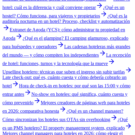
hotel: cuál es la diferencia y cuál conviene operar
¿Qué es un
hostel? Cómo funciona, para viajeros y propietarios
¿Qué es la
auditoría nocturna en un hotel? Proceso, checklist y automatización
Extranet de Agoda (YCS): cómo administrar tu propiedad en
Agoda
¿Qué es el glamping? El camping glamuroso, explicado
para huéspedes y operadores
Las cadenas hoteleras más grandes
del mundo — y cómo compiten los independientes
La recepción
de hotel: funciones, turnos y la tecnología que la mueve
Upselling hotelero: técnicas que suben el ingreso sin subir tarifas
Late check-out: qué es, cuánto cuesta y cómo debería cobrarlo un
hotel
Hora de check-in en hoteles: por qué son las 15:00 y cómo
entrar antes
No-show en hoteles: qué significa, cuánto cuesta y
cómo prevenirlo
Mejores creadores de páginas web para hoteles
en 2026: comparativa honesta
¿Qué es un channel manager?
Cómo sincronizan los hoteles sus OTAs sin overbooking
¿Qué
es un PMS hotelero? El property management system, explicado
Mejores channel managers para hoteles en 2026: cómo elegir el