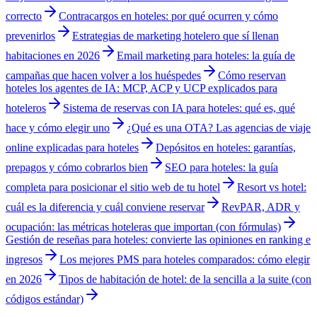
correcto
Contracargos en hoteles: por qué ocurren y cómo
prevenirlos
Estrategias de marketing hotelero que sí llenan
habitaciones en 2026
Email marketing para hoteles: la guía de
campañas que hacen volver a los huéspedes
Cómo reservan
hoteles los agentes de IA: MCP, ACP y UCP explicados para
hoteleros
Sistema de reservas con IA para hoteles: qué es, qué
hace y cómo elegir uno
¿Qué es una OTA? Las agencias de viaje
online explicadas para hoteles
Depósitos en hoteles: garantías,
prepagos y cómo cobrarlos bien
SEO para hoteles: la guía
completa para posicionar el sitio web de tu hotel
Resort vs hotel:
cuál es la diferencia y cuál conviene reservar
RevPAR, ADR y
ocupación: las métricas hoteleras que importan (con fórmulas)
Gestión de reseñas para hoteles: convierte las opiniones en ranking e
ingresos
Los mejores PMS para hoteles comparados: cómo elegir
en 2026
Tipos de habitación de hotel: de la sencilla a la suite (con
códigos estándar)