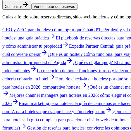
Comenzar
Ver el motor de reservas
Guías a fondo sobre reservas directas, sitios web hoteleros y cómo lo
GEO y AEO para hoteles: cómo lograr que ChatGPT, Perplexity y las 
hoteles: una guía práctica
El playbook de reservas directas para ho
y cómo administrar tu propiedad
Expedia Partner Central: guía prác
cuál conviene operar
¿Qué es un hostel? Cómo funciona, para viaje
administrar tu propiedad en Agoda
¿Qué es el glamping? El campi
independientes
La recepción de hotel: funciones, turnos y la tecn
debería cobrarlo un hotel
Hora de check-in en hoteles: por qué son
para hoteles en 2026: comparativa honesta
¿Qué es un channel ma
Mejores channel managers para hoteles en 2026: cómo elegir el co
2026
Email marketing para hoteles: la guía de campañas que hacen
con IA para hoteles: qué es, qué hace y cómo elegir uno
¿Qué es u
para hoteles: la guía completa para posicionar el sitio web de tu hotel
fórmulas)
Gestión de reseñas para hoteles: convierte las opiniones 