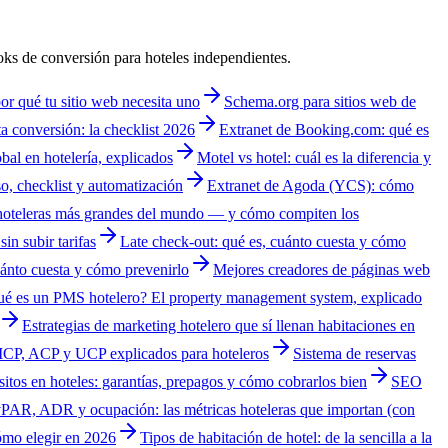
oks de conversión para hoteles independientes.
por qué tu sitio web necesita uno
Schema.org para sitios web de
a conversión: la checklist 2026
Extranet de Booking.com: qué es
al en hotelería, explicados
Motel vs hotel: cuál es la diferencia y
o, checklist y automatización
Extranet de Agoda (YCS): cómo
hoteleras más grandes del mundo — y cómo compiten los
in subir tarifas
Late check-out: qué es, cuánto cuesta y cómo
uánto cuesta y cómo prevenirlo
Mejores creadores de páginas web
é es un PMS hotelero? El property management system, explicado
Estrategias de marketing hotelero que sí llenan habitaciones en
MCP, ACP y UCP explicados para hoteleros
Sistema de reservas
itos en hoteles: garantías, prepagos y cómo cobrarlos bien
SEO
PAR, ADR y ocupación: las métricas hoteleras que importan (con
ómo elegir en 2026
Tipos de habitación de hotel: de la sencilla a la