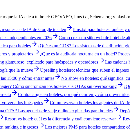
grar que la IA cite a tu hotel: GEO/AEO, llms.txt, Schema.org y playbo
respuestas de IA de Google te citen
llms.txt para hoteles: qué es y 
teles independientes en 2026
Cómo crear un sitio web de hotel de alt
tica para hoteles
¿Qué es un GDS? Los sistemas de distribución glob
ros y propietarios
¿Qué es la auditoría nocturna en un hotel? Proces
ng glamuroso, explicado para huéspedes y operadores
Las cadenas 
ología que la mueve
Upselling hotelero: técnicas que suben el ingreso s
 las 15:00 y cómo entrar antes
No-show en hoteles: qué significa, c
nager? Cómo sincronizan los hoteles sus OTAs sin overbooking
¿Qu
rrecto
Contracargos en hoteles: por qué ocurren y cómo prevenirlos
 volver a los huéspedes
Cómo reservan hoteles los agentes de IA: 
na OTA? Las agencias de viaje online explicadas para hoteles
Depós
Resort vs hotel: cuál es la diferencia y cuál conviene reservar
Rev
en ranking e ingresos
Los mejores PMS para hoteles comparados: c