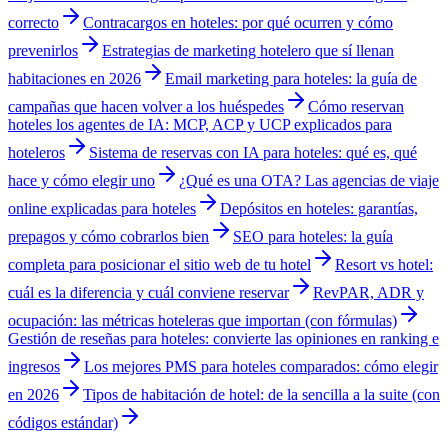
correcto
Contracargos en hoteles: por qué ocurren y cómo
prevenirlos
Estrategias de marketing hotelero que sí llenan
habitaciones en 2026
Email marketing para hoteles: la guía de
campañas que hacen volver a los huéspedes
Cómo reservan
hoteles los agentes de IA: MCP, ACP y UCP explicados para
hoteleros
Sistema de reservas con IA para hoteles: qué es, qué
hace y cómo elegir uno
¿Qué es una OTA? Las agencias de viaje
online explicadas para hoteles
Depósitos en hoteles: garantías,
prepagos y cómo cobrarlos bien
SEO para hoteles: la guía
completa para posicionar el sitio web de tu hotel
Resort vs hotel:
cuál es la diferencia y cuál conviene reservar
RevPAR, ADR y
ocupación: las métricas hoteleras que importan (con fórmulas)
Gestión de reseñas para hoteles: convierte las opiniones en ranking e
ingresos
Los mejores PMS para hoteles comparados: cómo elegir
en 2026
Tipos de habitación de hotel: de la sencilla a la suite (con
códigos estándar)