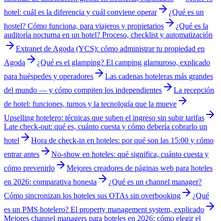
hotel: cuál es la diferencia y cuál conviene operar
¿Qué es un
hostel? Cómo funciona, para viajeros y propietarios
¿Qué es la
auditoría nocturna en un hotel? Proceso, checklist y automatización
Extranet de Agoda (YCS): cómo administrar tu propiedad en
Agoda
¿Qué es el glamping? El camping glamuroso, explicado
para huéspedes y operadores
Las cadenas hoteleras más grandes
del mundo — y cómo compiten los independientes
La recepción
de hotel: funciones, turnos y la tecnología que la mueve
Upselling hotelero: técnicas que suben el ingreso sin subir tarifas
Late check-out: qué es, cuánto cuesta y cómo debería cobrarlo un
hotel
Hora de check-in en hoteles: por qué son las 15:00 y cómo
entrar antes
No-show en hoteles: qué significa, cuánto cuesta y
cómo prevenirlo
Mejores creadores de páginas web para hoteles
en 2026: comparativa honesta
¿Qué es un channel manager?
Cómo sincronizan los hoteles sus OTAs sin overbooking
¿Qué
es un PMS hotelero? El property management system, explicado
Mejores channel managers para hoteles en 2026: cómo elegir el