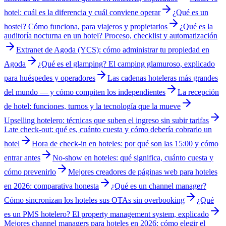
hotel: cuál es la diferencia y cuál conviene operar
¿Qué es un
hostel? Cómo funciona, para viajeros y propietarios
¿Qué es la
auditoría nocturna en un hotel? Proceso, checklist y automatización
Extranet de Agoda (YCS): cómo administrar tu propiedad en
Agoda
¿Qué es el glamping? El camping glamuroso, explicado
para huéspedes y operadores
Las cadenas hoteleras más grandes
del mundo — y cómo compiten los independientes
La recepción
de hotel: funciones, turnos y la tecnología que la mueve
Upselling hotelero: técnicas que suben el ingreso sin subir tarifas
Late check-out: qué es, cuánto cuesta y cómo debería cobrarlo un
hotel
Hora de check-in en hoteles: por qué son las 15:00 y cómo
entrar antes
No-show en hoteles: qué significa, cuánto cuesta y
cómo prevenirlo
Mejores creadores de páginas web para hoteles
en 2026: comparativa honesta
¿Qué es un channel manager?
Cómo sincronizan los hoteles sus OTAs sin overbooking
¿Qué
es un PMS hotelero? El property management system, explicado
Mejores channel managers para hoteles en 2026: cómo elegir el