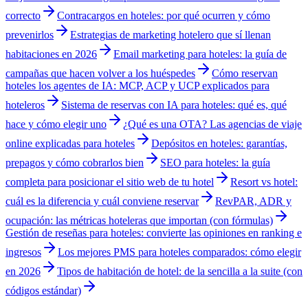
correcto
Contracargos en hoteles: por qué ocurren y cómo
prevenirlos
Estrategias de marketing hotelero que sí llenan
habitaciones en 2026
Email marketing para hoteles: la guía de
campañas que hacen volver a los huéspedes
Cómo reservan
hoteles los agentes de IA: MCP, ACP y UCP explicados para
hoteleros
Sistema de reservas con IA para hoteles: qué es, qué
hace y cómo elegir uno
¿Qué es una OTA? Las agencias de viaje
online explicadas para hoteles
Depósitos en hoteles: garantías,
prepagos y cómo cobrarlos bien
SEO para hoteles: la guía
completa para posicionar el sitio web de tu hotel
Resort vs hotel:
cuál es la diferencia y cuál conviene reservar
RevPAR, ADR y
ocupación: las métricas hoteleras que importan (con fórmulas)
Gestión de reseñas para hoteles: convierte las opiniones en ranking e
ingresos
Los mejores PMS para hoteles comparados: cómo elegir
en 2026
Tipos de habitación de hotel: de la sencilla a la suite (con
códigos estándar)